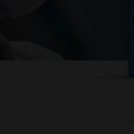
al
nor
t