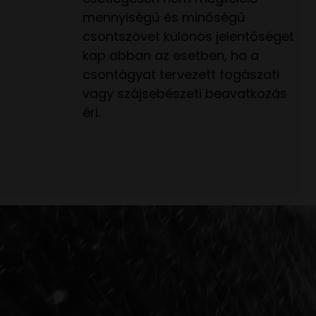
mennyiségű és minőségű
csontszövet különös jelentőséget
kap abban az esetben, ha a
csontágyat tervezett fogászati
vagy szájsebészeti beavatkozás
éri.