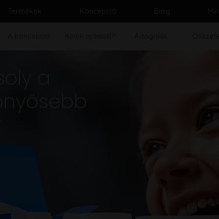
Termékek
Koncepció
Blog
Mi
A koncepció
Kinek ajánlott?
Adagolás
Összet
oly a
őnyösebb
r