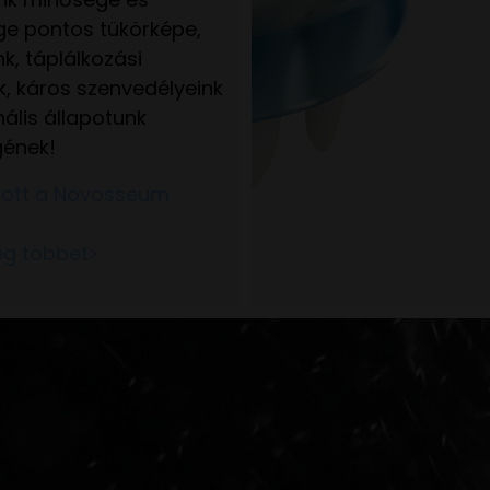
e pontos tükörképe,
k, táplálkozási
k, káros szenvedélyeink
ális állapotunk
ének!
nlott a Novosseum
g többet>