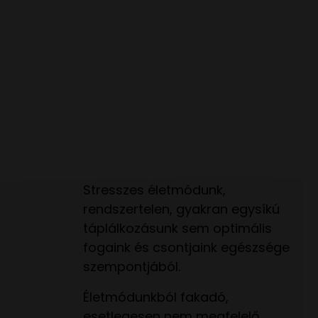
Stresszes életmódunk,
rendszertelen, gyakran egysíkú
táplálkozásunk sem optimális
fogaink és csontjaink egészsége
szempontjából.
Életmódunkból fakadó,
esetlegesen nem megfelelő