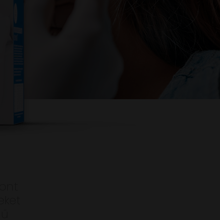
ont
eket
gű