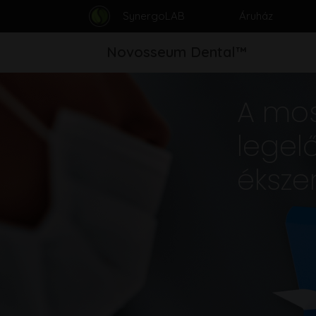
SynergoLAB
Áruház
Novosseum Dental™
A mos
legel
éksze