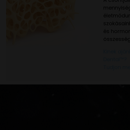
mennyiség
életmódun
szokásain
és hormon
összesség
Kinek ajá
Dental™?
Tudjon me