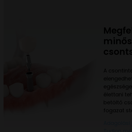
Megfe
minős
csont
A csontint
elengedhet
egészséges
élettani t
betöltő cs
fogazat st
Adagolási 
Tudjon me