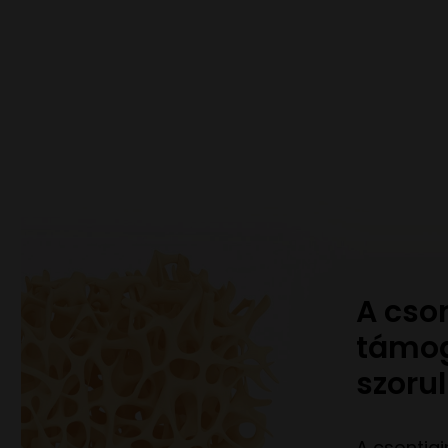
A cson
támo
szorul
A csontja