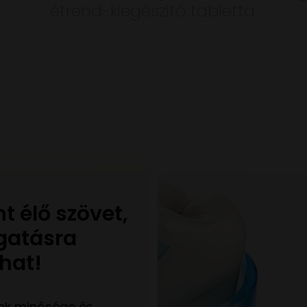
étrend-kiegészítő tabletta.
t élő szövet,
gatásra
hat!
ink minősége és