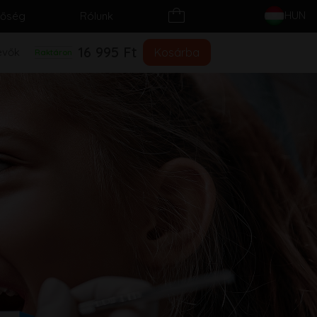
HUN
nőség
Rólunk
16 995 Ft
evők
Kosárba
Raktáron