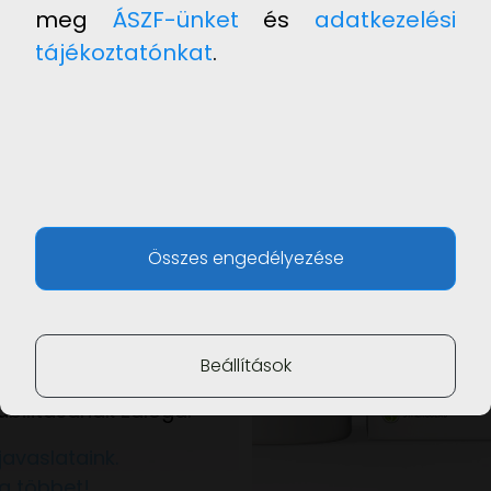
meg
ÁSZF-ünket
és
adatkezelési
tájékoztatónkat
.
lelő
égű
szövet
Összes engedélyezése
egráció
etlen feltétele az
, szerkezetében stabil,
eherátvivő szerepet
Beállítások
ontszövet, mely a
abilitásának záloga.
javaslataink.
g többet!