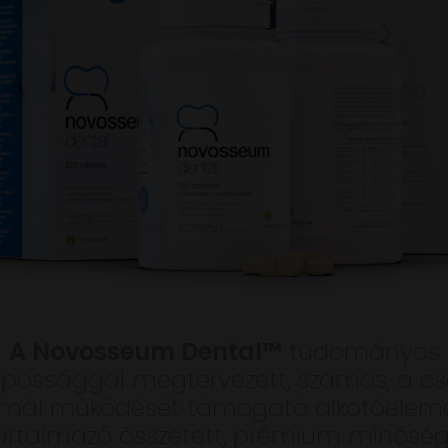
A Novosseum Dental™
tudományos
apossággal megtervezett, számos, a cs
mál működését támogató alkotóelem
artalmazó összetett, prémium mínősé